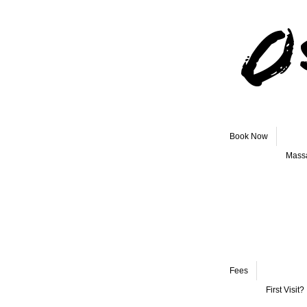
Book Now
Mass
Fees
First Visit?