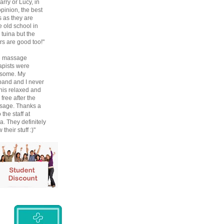
Larry or Lucy, in
pinion, the best
 as they are
 old school in
r tuina but the
rs are good too!"
e massage
apists were
some. My
and and I never
 this relaxed and
 free after the
sage. Thanks a
o the staff at
a. They definitely
their stuff :)"