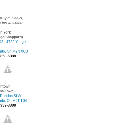
m-9pm 7 days,
-ins welcome!
th York
nge/Shappard)
02 - 4789 Yonge
onto, On M2N 0C3
-858-5888
ntown
ina Town)
 Dundas St W
onto, On M5T 1G6
-939-8888