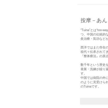
按摩－あん
“Tuina”とは“t
つ、中国の伝統的
灸治療・気功などが
西洋ではまだ存在の
祖代々伝承されて
『整体療法』の原
数千年という歴史を
発展・洗練が繰り
す。
中国では病院の外
のように見受けら
のTuinaです。