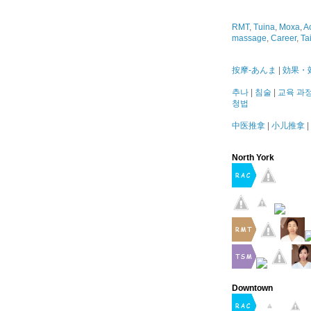
RMT
,
Tuina
,
Moxa
,
A
massage
,
Career
,
Ta
按摩-あんま
|
効果・
추나
|
침술
|
교육 과
청법
中医推拿
|
小儿推拿
|
North York
Downtown