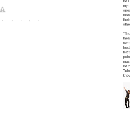
for 
my o
ones
more
thei
othe
"Th
ther
awe
husb
felt
pain
mas
lot t
Tuin
know 