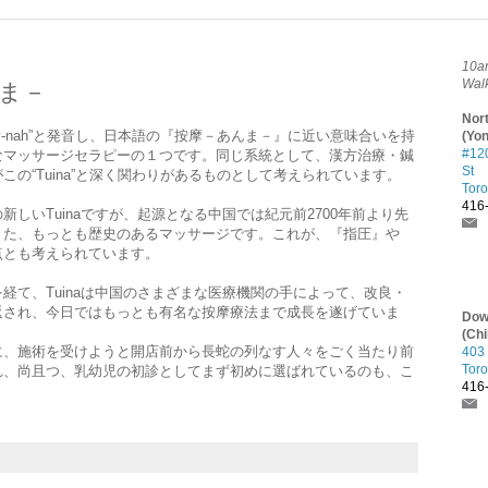
10a
Walk
ま－
Nor
oo-way-nah”と発音し、日本語の『按摩－あんま－』に近い意味合いを持
(Yo
#12
なマッサージセラピーの１つです。同じ系統として、漢方治療・鍼
St
この“Tuina”と深く関わりがあるものとして考えられています。
Tor
416
新しいTuinaですが、起源となる中国では紀元前2700年前より先
きた、もっとも歴史のあるマッサージです。これが、『指圧』や
点とも考えられています。
経て、Tuinaは中国のさまざまな医療機関の手によって、改良・
返され、今日ではもっとも有名な按摩療法まで成長を遂げていま
Dow
(Ch
に、施術を受けようと開店前から長蛇の列なす人々をごく当たり前
403
Tor
れ、尚且つ、乳幼児の初診としてまず初めに選ばれているのも、こ
416