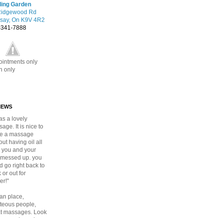
ling Garden
Ridgewood Rd
dsay, On K9V 4R2
-341-7888
intments only
h only
IEWS
was a lovely
age. It is nice to
ve a massage
out having oil all
 you and your
 messed up. you
d go right back to
 or out for
er!"
an place,
teous people,
t massages. Look