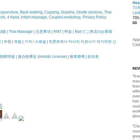
Hea
73 
cupuncture
,
Back walking
,
Cupping
,
Guasha
,
Onsite services
,
Thai
Lin
ichi
,
4 hand
,
Infant massage
,
Couples workshop
,
Privacy Policy
705
効能
|
Thai Massage
|
注意事項
|
RMT
|
料金
|
初めてご来店のお客様
Appo
정
|
부항
|
쑥뜸
|
가격 / 스폐셜
|
토론토에서 마사지 치료사가 되기위한 신
Cas
招聘学徒
|
速办按摩证
(
Holistic License
) |
推拿师傅
|
价目表
REV
"It 
mass
lea
with
over
hair
coul
work
dinn
"Cle
cour
grea